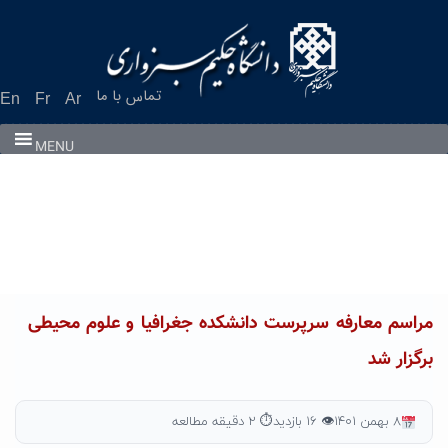
Ski
t
conten
تماس با ما
En
Fr
Ar
MENU
مراسم معارفه سرپرست دانشکده جغرافیا و علوم محیطی
برگزار شد
۸ بهمن ۱۴۰۱
👁 ۱۶ بازدید
⏱ ۲ دقیقه مطالعه