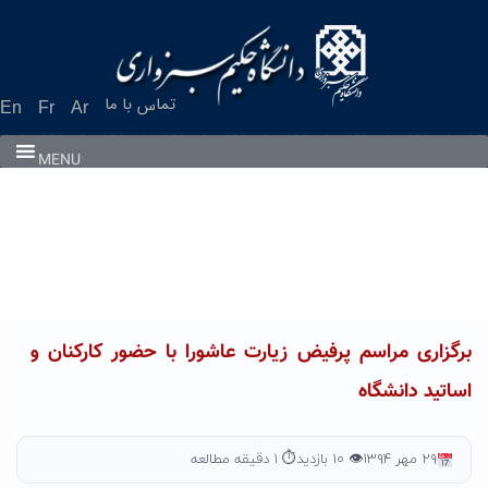
Ski
t
conten
تماس با ما
En
Fr
Ar
MENU
برگزاری مراسم پرفیض زیارت عاشورا با حضور کارکنان و
اساتید دانشگاه
۲۹ مهر ۱۳۹۴
👁 ۱۰ بازدید
⏱ ۱ دقیقه مطالعه