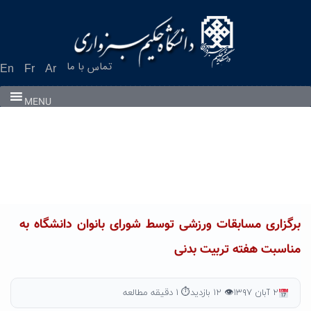
Ski
t
conten
تماس با ما
En
Fr
Ar
MENU
برگزاری مسابقات ورزشی توسط شورای بانوان دانشگاه به
مناسبت هفته تربیت بدنی
۲ آبان ۱۳۹۷
👁 ۱۲ بازدید
⏱ ۱ دقیقه مطالعه