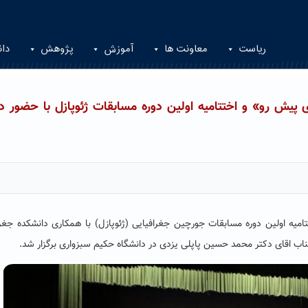
ریاست
معاونت ها
آموزش
پژوهش
دان
 پیش رو» و اختتامیه اولین دوره مسابقات ژئوپازل با حضور دک
تامیه اولین دوره مسابقات جورچین جغرافیایی (ژئوپازل) با همکاری دانشکده جغرا
جناب اقای دکتر محمد حسین پاپلی یزدی در دانشگاه حکیم سبزواری برگزار شد.