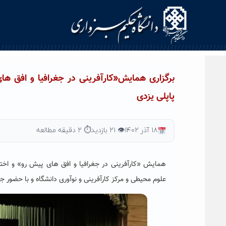
Ski
t
conten
برگزاری همایش«کارآفرینی در جغرافیا و افق های
پاپلی یزدی
۱۸ آذر ۱۴۰۲
👁 ۲۱ بازدید
⏱ ۲ دقیقه مطالعه
همایش «کارآفرینی در جغرافیا و افق های پیش رو»
و
اخت
علوم محیطی و مرکز کارآفرینی و نوآوری دانشگاه و با حضور 