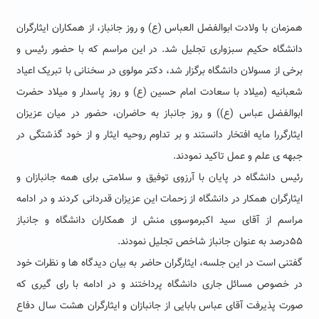
همزمان با ولادت ابوالفضل العباس (ع) و روز جانباز، از همکاران ایثارگران
دانشگاه حکیم سبزواری تجلیل شد. در این مراسم که با حضور رئیس و
برخی از مسولان دانشگاه برگزار شد، دکتر مولوی در سخنانی با تبریک اعیاد
شعبانیه (میلاد با سعادت امام حسین (ع) و روز پاسدار و میلاد حضرت
ابوالفضل عباس (ع)) و روز جانباز به حاضران، حضور در میان عزیزان
ایثارگررا مایه افتخار دانستند و بر تداوم روحیه ایثار و از خود گذشتگی در
جبهه ی علم و عمل تاکید نمودند.
رئیس دانشگاه در پایان با آرزوی توفیق و سلامتی برای همه جانبازان و
ایثارگران همکار در دانشگاه از زحمات این عزیزان قدردانی کردند و در ادامه
مراسم از آقای سید اکبرموسوی منش از همکاران دانشگاه و جانباز
۵۵درصد به عنوان جانباز شاخص تجلیل نمودند.
گفتنی است در این جلسه، ایثارگران حاضر به بیان دیدگاه ها و نظرات خود
در خصوص مسائل جاری دانشگاه پرداختند و در ادامه با رای گیری که
صورت پذیرفت آقای عباس بابایی از جانبازان و ایثارگران هشت سال دفاع