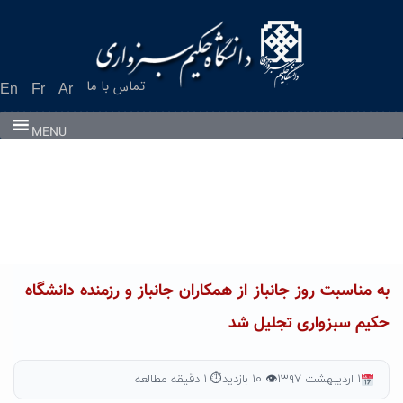
Ski
t
conten
تماس با ما
En
Fr
Ar
MENU
به مناسبت روز جانباز از همکاران جانباز و رزمنده دانشگاه
حکیم سبزواری تجلیل شد
۱ اردیبهشت ۱۳۹۷
👁 ۱۰ بازدید
⏱ ۱ دقیقه مطالعه