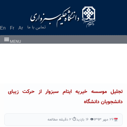
Ski
t
conten
تماس با ما
En
Fr
Ar
MENU
تجلیل موسسه خیریه ایتام سبزوار از حرکت زیبای
دانشجویان دانشگاه
۲۶ مهر ۱۳۹۳
👁 ۱۶ بازدید
⏱ ۲ دقیقه مطالعه