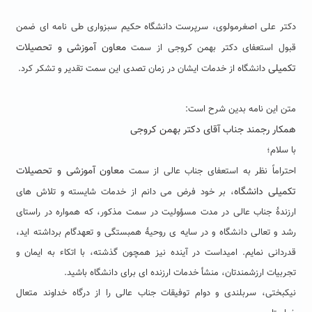
دکتر علی اصغرمولوی، سرپرست دانشگاه حکیم سبزواری طی نامه ای ضمن
معاون آموزشی و تحصیلات
قبول استعفای دکتر بهمن کروجی از سمت
تکمیلی
دانشگاه از خدمات ایشان در زمان تصدی این سمت تقدیر و تشکر کرد.
متن این نامه بدین شرح است:
همکار رجمند جناب آقای دکتر بهمن کروجی
با سلام؛
معاون آموزشی و تحصیلات
احتراماً نظر به استعفای جناب عالی از سمت
تکمیلی دانشگاه
، بر خود فرض می دانم از خدمات شایسته و تلاش های
ارزندۀ جناب عالی در مدت مسؤولیت در سمت مذکور، که همواره در راستای
رشد و تعالی دانشگاه و در سایه ی روحیۀ همبستگی و تعهدگام برداشته اید،
قدردانی نمایم. امیداست در آینده نیز همچون گذشته،‌ با اتکاء به ایمان و
تجربیات ارزشمندتان، منشأ خدمات ارزنده ای برای دانشگاه باشید.
نیکبختی، سربلندی و دوام توفیقات جناب عالی را از درگاه خداوند متعال