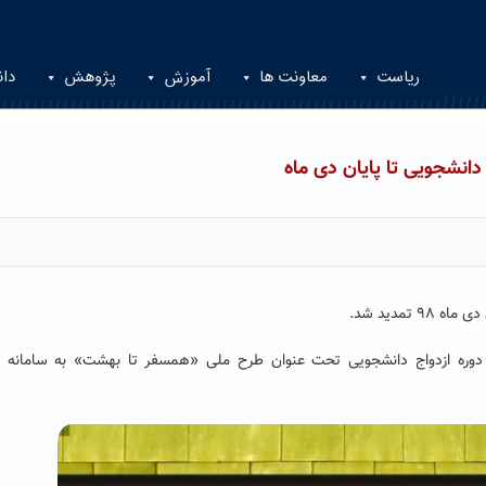
ریاست
معاونت ها
آموزش
پژوهش
دان
انشجویی تا پایان دی ماه
تمدید شد.
وره ازدواج دانشجویی تحت عنوان طرح ملی «همسفر تا بهشت» به سامانه از