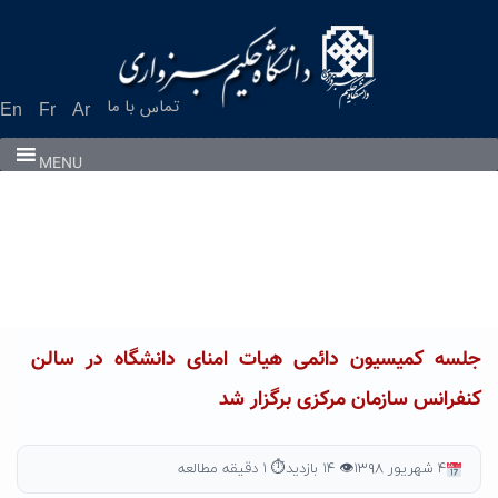
Ski
t
conten
تماس با ما
En
Fr
Ar
MENU
جلسه کمیسیون دائمی هیات امنای دانشگاه در سالن
کنفرانس سازمان مرکزی برگزار شد
۴ شهریور ۱۳۹۸
👁 ۱۴ بازدید
⏱ ۱ دقیقه مطالعه