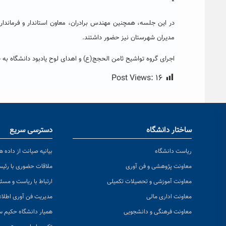
*
در این جلسه، همچنین مهندس برادران، معاون استاندار و فرماندار 
مدیران شهرستان نیز حضور داشتند.
اجرای گروه تواشیح ثامن الحجج(ع) و اهدای لوح یادبود دانشگاه به حو
Post Views:
۱۶
ساختار دانشگاه
دسترسی سریع
ریاست دانشگاه
بیانیه صیانت از داده ها
معاونت پژوهشی و فن آوری
ملاقات حضوری با رئی
معاونت آموزشی و تحصیلات تکمیلی
ارتباط با ریاست و مسئ
معاونت اداری مالی
مدیریت فن آوری اطلا
معاونت فرهنگی و دانشجویی
همیار دانشگاه حکیم س