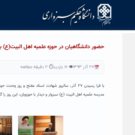
Ski
t
conten
حضور دانشگاهیان در حوزه علمیه اهل البیت(ع) به منا
۲۷ آذر ۱۳۹۳
👁 ۱۶ بازدید
⏱ ۲ دقیقه مطالعه
با فرا رسیدن ۲۷ آذر، سالروز شهادت استاد مفتح و ر
مدرسه علمیه اهل البیت (ع) سبزوار و دیدار با حوزویان، این روز را گ