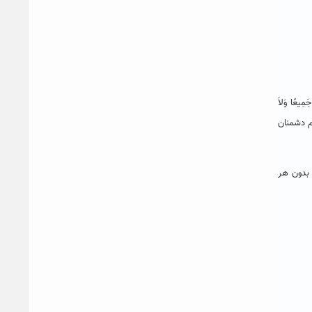
عًا وَلاَ
م دشمنان
 بدون هر