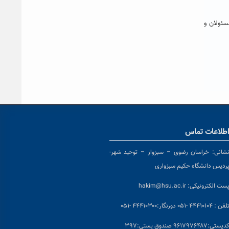
سئولان و
طلاعات تماس
شانی:
خراسان رضوی – سبزوار – توحید شهر-
ردیس دانشگاه حکیم سبزواری
ست الکترونیکی:
hakim@hsu.ac.ir
لفن : ۴۴۴۱۰۱۰۴ -۰۵۱
دورنگار:۴۴۴۱۰۳۰۰ -۰۵۱
د
پستی:۹۶۱۷۹۷۶۴۸۷ صندوق پستی:۳۹۷