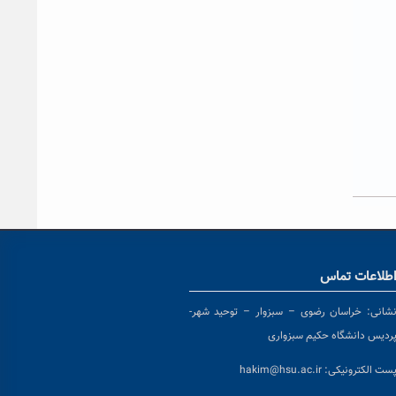
طلاعات تماس
شانی:
خراسان رضوی – سبزوار – توحید شهر-
ردیس دانشگاه حکیم سبزواری
ست الکترونیکی:
hakim@hsu.ac.ir