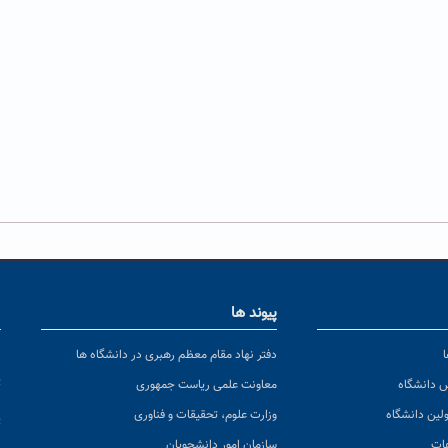
پیوند ها
ا
ن
دفتر نهاد مقام معظم رهبری در دانشگاه ها
پ
س دانشگاه
معاونت علمی ریاست جمهوری
ولین دانشگاه
وزارت علوم، تحقیقات و فناوری
پ
عات
سازمان امور دانشجویان