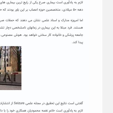
لازم به یادآوری است بیماری صرع یکی از رایج ترین بیماری های 
دهه ۵۰ میلادی، متخصصین حوزه اعصاب بر این باور بودند که حملات صرعی تنها کمی قبلتر، دارای نشانه های بالینی بیماری هستند.
اما امروزه مدارک و اسناد علمی نشان می دهند که حملات صر
هستند. فرد مبتلا به این بیماری در زمانهای نامشخصی دچار تش
جامعه پزشکی و خانواده کار سختی خواهد بود. هوش مصنوعی و 
پیدا کند.
گفتنی است نتایج این تحقیق در مجله علمی Seizure از انتشارات Elsevier با ضریب تاثیر ۲/۸ در سال ۲۰۱۹ به چاپ رسیده است.
لازم به یادآوری است خانم نغمه محمودیان همکاری خود را با د