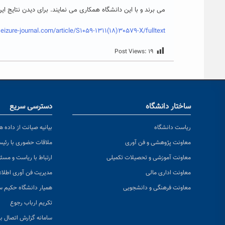
می برند و با این دانشگاه همکاری می نمایند. برای دیدن نتایج ا
izure-journal.com/article/S1059-1311(18)30579-X/fulltext
Post Views:
۱۹
ساختار دانشگاه
دسترسی سریع
ریاست دانشگاه
بیانیه صیانت از داده ها
معاونت پژوهشی و فن آوری
ملاقات حضوری با رئی
معاونت آموزشی و تحصیلات تکمیلی
ارتباط با ریاست و مسئ
معاونت اداری مالی
مدیریت فن آوری اطلا
معاونت فرهنگی و دانشجویی
همیار دانشگاه حکیم س
تکریم ارباب رجوع
سامانه گزارش اتصال به