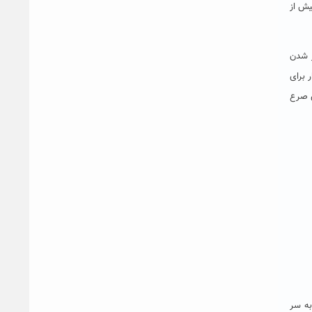
یش از
ر شدن
 برای
ی صرع
به سر