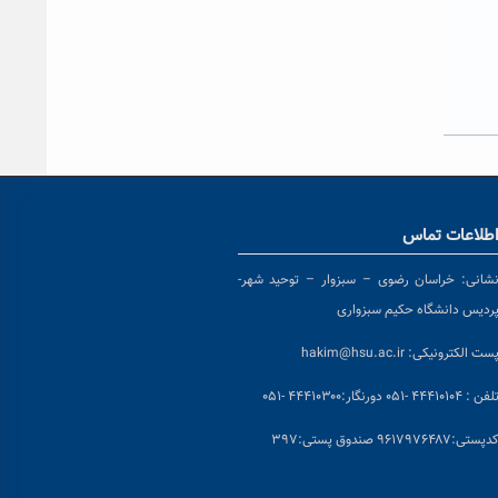
طلاعات تماس
شانی:
خراسان رضوی – سبزوار – توحید شهر-
ردیس دانشگاه حکیم سبزواری
ست الکترونیکی:
hakim@hsu.ac.ir
لفن : ۴۴۴۱۰۱۰۴ -۰۵۱
دورنگار:۴۴۴۱۰۳۰۰ -۰۵۱
د
پستی:۹۶۱۷۹۷۶۴۸۷ صندوق پستی:۳۹۷