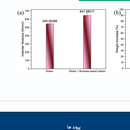
پیوند ها
ا