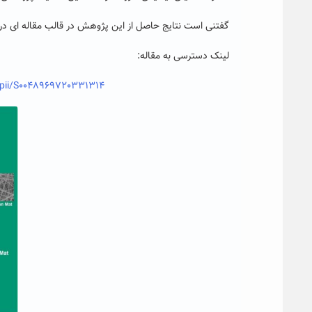
گفتنی است نتایج حاصل از این پژوهش در قالب مقاله ای در مجله Science of the Total Environment با ضریب تاثیر ۵/۵۸۹ انتش
لینک دسترسی به مقاله:
e/pii/S0048969720331314