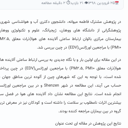
۲۵ فروردین ۱۳۹۸
👁 ۲۱ بازدید
⏱ ۲ دقیقه مطالعه
 پژوهش مشترک فاطمه میوانه، دانشجوی دکتری آب و هواشناسی شهری و
وهشگرانی از دانشگاه های ووهان، ژیجیانگ، علوم و تکنولوژی ووهان،
بیمارستان مرکزی بائوان ارتباط ساعتی آلاینده های هوا(ذرات معلق PM2.5,
ن اورژانس(EDV) در چین بررسی شد.
 این مقاله برای اولین بار و با نگاه جدیدی به بررسی ارتباط ساعتی آلاینده های
هوا(ذرات معلق PM2.5, PM10) با مراجعین اورژانس(EDV) در چین پرداخته
ه است، با توجه به این که شهرهای چین از آلوده ترین مناطق جهان به
حساب می آیند، این مطالعه در شهر Shenzen و در بین مراجعین اورژانسی
جام شده است. نتایج این مطالعه نشان داد آلاینده های هوا در فصل سرد
شترین اثرات نامطلوب بر سلامت را داشته است و کودکان نیز در معرض ترین
وه در بین بیماران مراجعه کننده بودند.
ایج این پژوهش در مقاله ای تحت عنوان