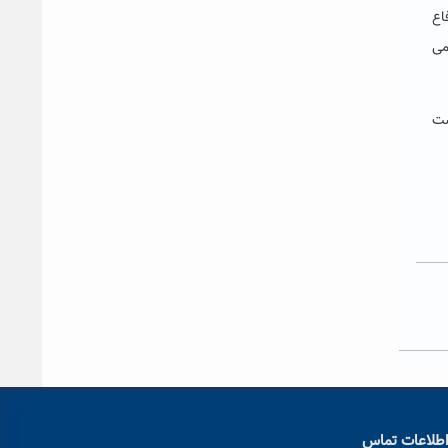
اع
می
شت
طلاعات تماس