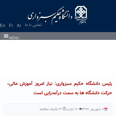
Ski
t
conten
تماس با ما
En
Fr
Ar
MENU
رئیس دانشگاه حکیم سبزواری: نیاز امروز آموزش عالی،
حرکت دانشگاه ها به سمت درآمدزایی است
۸ شهریور ۱۳۹۷
👁 ۱۸ بازدید
⏱ ۳ دقیقه مطالعه