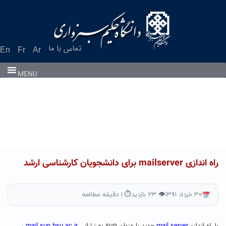
Ski
t
conten
تماس با ما
En
Fr
Ar
MENU
راه اندازی mailserver برای دانشجویان کارشناسی ارشد
۳۰ خرداد ۱۳۹۱
👁 ۲۳ بازدید
⏱ ۱ دقیقه مطالعه