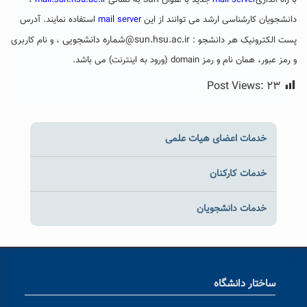
sun
با راه اندازی
mail server
جدید با عنوان
به نشانی
mail.sun.hsu.ac.ir
،
دانشجویان کارشناسی ارشد می توانند از این
mail server
استفاده نمایند. آدرس
sun.hsu.ac.ir
@
شماره دانشجویی
پست الکترونیک هر دانشجو :
، و نام کاربری
و رمز عبور، همان نام و رمز domain (ورود به اینترنت) می باشد.
Post Views:
۲۳
خدمات اعضای هیات علمی
خدمات کارکنان
خدمات دانشجویان
ساختار دانشگاه