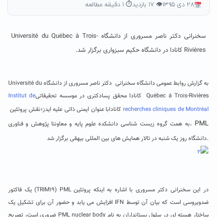
۲۸ دی ۱۳۹۵
👁 ۱۷ بازدید
⏱ ۱ دقیقه مطالعه
سخنرانی دکتر ناصر مسروری از دانشگاه Université du Québec à Trois-
Rivières کانادا در دانشگاه حکیم سبزواری برگزار شد.
به گزارش روابط عمومی دانشگاه سخنرانی دکتر ناصر مسروری از دانشگاه
Université du
Québec à Trois-Rivières
کانادا محقق پسا‌دکتری در موسسه تحقیقاتی
Institut de
recherches cliniques de Montréal
کانادا
با عنوان ا
یمنی ذاتی علیه ایدز؛نقش پروتئین
. PML
به همت گروه زیست شناسی دانشکده علوم پایه و معاونتا پژوهش و فناوری
دانشگاه روز یک شنبه در تالار همایش های بین المللی بیهقی برگزار شد.
در این سخنرانی دکتر مسروری با اشاره به اینکه
پروتئین
PML
(
TRIM19
) یک فاکتور
ضدویروسی است که بیان آن توسط
IFN
افزایش می یابد و حضور آن برای تشکیل یک
ساختار هسته ای در سلول پستانداران به نام
PML nuclear body
ضروری است، تصریح