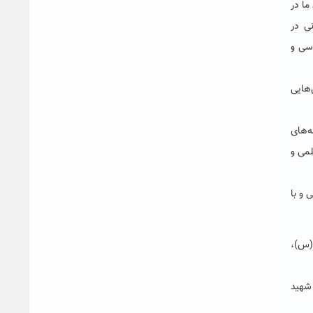
ما در
ی در
اسی و
‌هایی
ه‌های
لمی و
 و با
را (س)،
شهید