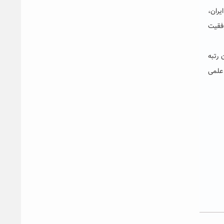
ران،
وفقیت
 رتبه
علمی