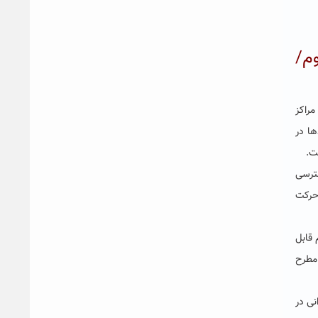
وم/
مراکز
ها در
ت.
سترسی
 حرکت
 قابل
 مطرح
نی در