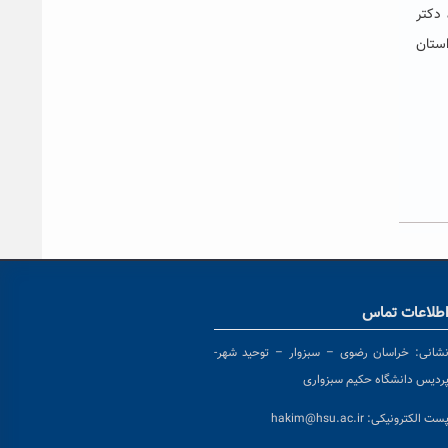
دکتر
ستان
طلاعات تماس
شانی:
خراسان رضوی – سبزوار – توحید شهر-
ردیس دانشگاه حکیم سبزواری
ست الکترونیکی:
hakim@hsu.ac.ir