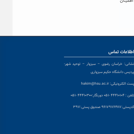
اطمینان
طلاعات تماس
شانی:
خراسان رضوی – سبزوار – توحید شهر-
ردیس دانشگاه حکیم سبزواری
ست الکترونیکی:
hakim@hsu.ac.ir
لفن : ۴۴۴۱۰۱۰۴ -۰۵۱
دورنگار:۴۴۴۱۰۳۰۰ -۰۵۱
د
پستی:۹۶۱۷۹۷۶۴۸۷ صندوق پستی:۳۹۷