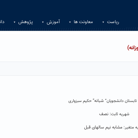
ریاست
معاونت ها
آموزش
پژوهش
دان
انه)
شبانه”
تابستان دانشجویان”
حکیم سبزواری
نصف
شهریه ثابت:
مشابه نیم سالهای قبل
ه متغیر: