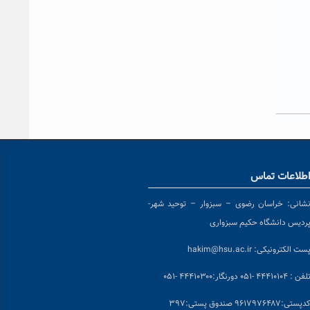
طلاعات تماس
شانی:
خراسان رضوی – سبزوار – توحید شهر-
ردیس دانشگاه حکیم سبزواری
ست الکترونیکی:
hakim@hsu.ac.ir
لفن : ۴۴۴۱۰۱۰۴ -۰۵۱
دورنگار:۴۴۴۱۰۳۰۰ -۰۵۱
د
پستی:۹۶۱۷۹۷۶۴۸۷ صندوق پستی:۳۹۷