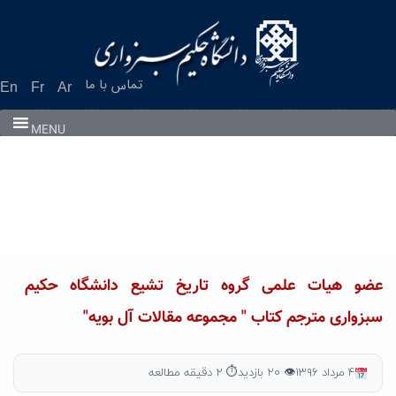
Ski
t
conten
تماس با ما
En
Fr
Ar
MENU
عضو هیات علمی گروه تاریخ تشیع دانشگاه حکیم
سبزواری مترجم کتاب " مجموعه مقالات آل بویه"
۴ مرداد ۱۳۹۶
👁 ۲۰ بازدید
⏱ ۲ دقیقه مطالعه