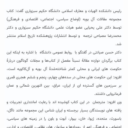
رئیس دانشکده الهیات و معارف اسلامی دانشگاه حکیم سبزواری گفت: کتاب
مجموعه مقالات آل بویه (اوضاع سیاسی، اجتماعی، اقتصادی و فرهنگی)
توسط دکتر علی یحیایی عضو هیات علمی دانشگاه حکیم سبزواری و دکتر
محمدرضا مصباحی ترجمه و توسط انتشارات پژوهشکده تاریخ اسلام منتشر
شد.
دکتر حسن صیانتی در گفتگو با روابط عمومی دانشگاه با اشاره به اینکه این
کتاب برگردان دوازده مقالۀ نسبتاً مفصل از کتاب‌ها و مجلات گوناگون دربارۀ
حکومت های ایرانی و محلی کمتر شناخته‌شدۀ آل بویه و آل‌کاکویه است،
افزود: این حکومت های محلی در سده‌های چهارم، پنجم و ششم هجری قمری
بر سرزمین های گسترده ای از ایران، عراق، بین النهرین شمالی و عمان
فرمانروایی داشتند.
وی افزود: مترجمان در این کتاب کوشیده اند با رعایت امانتداری تجربیات و
یافته های نویسندگان بسیار برجسته و ایران شناس این مجموعه مانند ناگل،
باسورث، متحده، ژیوا، خان، بیوار، اَبوت و باون را در زمینه های سیاسی،
اجتماعی و فرهنگی اعم از رویدادها و سازمان های نظامی، اقتصادی و اداری،