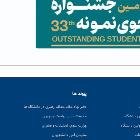
پیوند ها
ا
ن
دفتر نهاد مقام معظم رهبری در دانشگاه ها
پ
س دانشگاه
معاونت علمی ریاست جمهوری
ولین دانشگاه
وزارت علوم، تحقیقات و فناوری
پ
عات
سازمان امور دانشجویان
ت