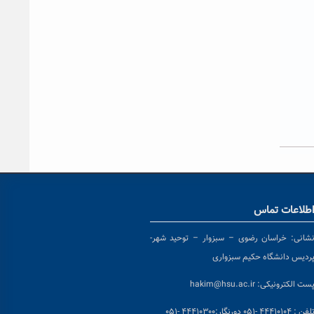
طلاعات تماس
شانی:
خراسان رضوی – سبزوار – توحید شهر-
ردیس دانشگاه حکیم سبزواری
ست الکترونیکی:
hakim@hsu.ac.ir
لفن : ۴۴۴۱۰۱۰۴ -۰۵۱
دورنگار:۴۴۴۱۰۳۰۰ -۰۵۱