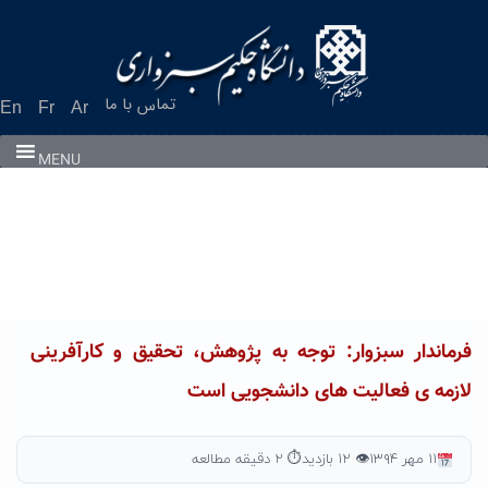
Ski
t
conten
تماس با ما
En
Fr
Ar
MENU
فرماندار سبزوار: توجه به پژوهش، تحقیق و کارآفرینی
لازمه ی فعالیت های دانشجویی است
۱۱ مهر ۱۳۹۴
👁 ۱۲ بازدید
⏱ ۲ دقیقه مطالعه