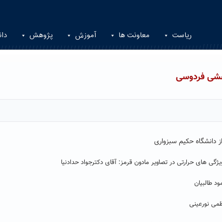
ریاست
معاونت ها
آموزش
پژوهش
دان
هشی فردوسی
دانشگاه حکیم سبزواری
ی های حرارتی در تصاویر مادون قرمز: آقای دکترجواد حدادنیا
ود طالبیان
ظمی نورعینی