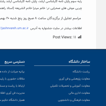
رتبه سوم پایان نامه کارشناسی ارشد، پایان نامه کارشناسی ارشد رشته
چربی موش های صحرایی نر: خانم میترا خادم الشریعه (استاد راهنما
مراسم تجلیل از برگزیدگان ساعت ۸ صبح روز پنج شنبه ۲۰ بهمن ماه ۱۳۹۰ در محل سالن اجتماعات دانشکده علوم دانشگاه فردوسی مشهد برگزار می گردد
اطلاعات بیشتر در سایت جشنواره به آدرس
//jashnvareh.um.ac.ir
Post Views:
۱۱
ساختار دانشگاه
دسترسی سریع
ریاست دانشگاه
بیانیه صیانت از داده ها
معاونت پژوهشی و فن آوری
ملاقات حضوری با رئی
معاونت آموزشی و تحصیلات تکمیلی
ارتباط با ریاست و مسئ
معاونت اداری مالی
مدیریت فن آوری اطلا
معاونت فرهنگی و دانشجویی
همیار دانشگاه حکیم س