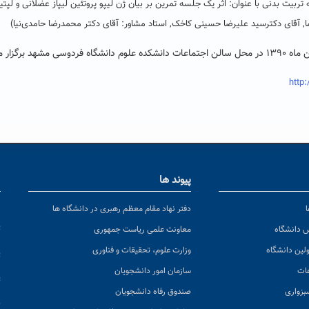
 تربیت بدنی با عنوان: اثر یک جلسه تمرین بر بیان ژن لیپو پروتئین لیپاز عضلانی و لپت
, آقای دکترسید علیرضا حسینی کاخک, استاد مشاور: آقای دکتر محمدرضا حامدی‌نیا)
http:
پیوند ها
ا
ن
دفتر نهاد مقام معظم رهبری در دانشگاه ها
پ
س دانشگاه
معاونت علمی ریاست جمهوری
ولین دانشگاه
وزارت علوم، تحقیقات و فناوری
پ
عات
سازمان امور دانشجویان
ت
بزواری
صندوق رفاه دانشجویان
ک