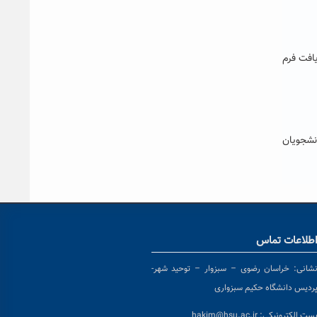
غایت ۱۲/۱۲/۹۳ مهلت دارند جهت دریافت فرم
انشجویان
طلاعات تماس
شانی:
خراسان رضوی – سبزوار – توحید شهر-
ردیس دانشگاه حکیم سبزواری
ست الکترونیکی:
hakim@hsu.ac.ir