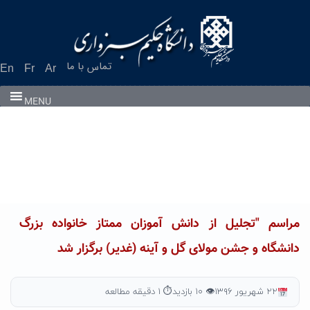
Ski
t
conten
تماس با ما
En
Fr
Ar
MENU
مراسم "تجلیل از دانش آموزان ممتاز خانواده بزرگ
دانشگاه و جشن مولای گل و آینه (غدیر) برگزار شد
۲۲ شهریور ۱۳۹۶
👁 ۱۰ بازدید
⏱ ۱ دقیقه مطالعه