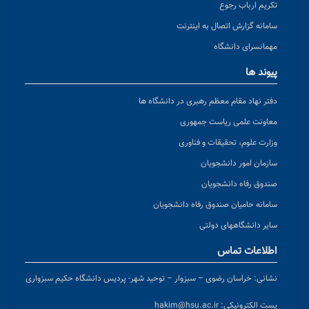
تکریم ارباب رجوع
سامانه گزارش اتصال به اینترنت
مهمانسرای دانشگاه
پیوند ها
دفتر نهاد مقام معظم رهبری در دانشگاه ها
معاونت علمی ریاست جمهوری
وزارت علوم، تحقیقات و فناوری
سازمان امور دانشجویان
صندوق رفاه دانشجویان
سامانه حامیان صندوق رفاه دانشجویان
سایر دانشگاههای دولتی
اطلاعات تماس
نشانی:
خراسان رضوی – سبزوار – توحید شهر- پردیس دانشگاه حکیم سبزواری
پست الکترونیکی:
hakim@hsu.ac.ir