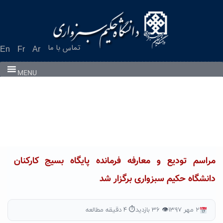
Ski
t
conten
تماس با ما
En
Fr
Ar
MENU
مراسم تودیع و معارفه فرمانده پایگاه بسیج کارکنان
دانشگاه حکیم سبزواری برگزار شد
۲ مهر ۱۳۹۷
👁 ۳۶ بازدید
⏱ ۴ دقیقه مطالعه