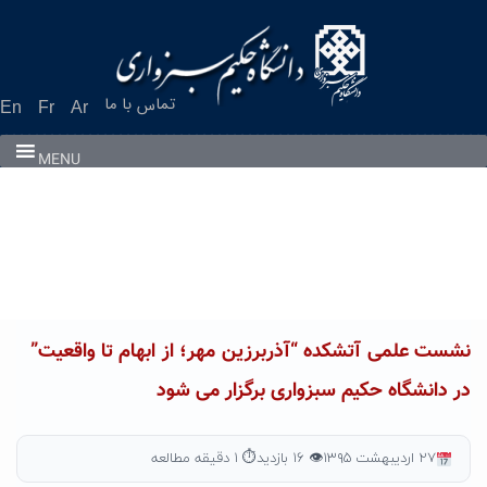
Ski
t
conten
تماس با ما
En
Fr
Ar
MENU
نشست علمی آتشکده “آذربرزین مهر؛ از ابهام تا واقعیت”
در دانشگاه حکیم سبزواری برگزار می شود
۲۷ اردیبهشت ۱۳۹۵
👁 ۱۶ بازدید
⏱ ۱ دقیقه مطالعه