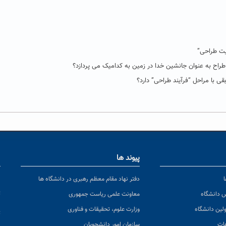
قیت طراحی”
طراح به عنوان جانشین خدا در زمین به کدامیک می پردازد؟
 با مراحل “فرآیند طراحی” دارد؟
پیوند ها
ا
ن
دفتر نهاد مقام معظم رهبری در دانشگاه ها
پ
س دانشگاه
معاونت علمی ریاست جمهوری
ولین دانشگاه
وزارت علوم، تحقیقات و فناوری
پ
عات
سازمان امور دانشجویان