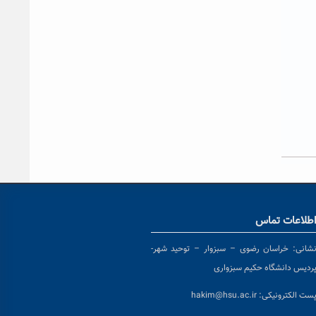
طلاعات تماس
شانی:
خراسان رضوی – سبزوار – توحید شهر-
ردیس دانشگاه حکیم سبزواری
ست الکترونیکی:
hakim@hsu.ac.ir