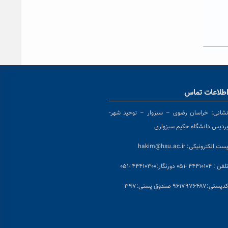
طلاعات تماس
شانی:
خراسان رضوی – سبزوار – توحید شهر-
ردیس دانشگاه حکیم سبزواری
ست الکترونیکی:
hakim@hsu.ac.ir
لفن : ۴۴۴۱۰۱۰۴ -۰۵۱
دورنگار:۴۴۴۱۰۳۰۰ -۰۵۱
د
پستی:۹۶۱۷۹۷۶۴۸۷ صندوق پستی:۳۹۷