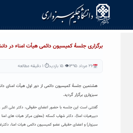
Ski
t
conten
برگزاری جلسۀ کمیسیون دائمی هیأت امناء در دان
۲۶ مرداد ۱۳۹۵
👁 ۱۵ بازدید
⏱ ۱ دقیقه مطالعه
هشتمین جلسۀ کمیسیون دائمی از دور اول هیأت امنای دانش
سبزواری برگزار گردید.
گفتنی است این جلسه با حضور اعضای حقوقی، دکتر علی اکبر رج
دبیرهیات امنا)، دکتر شهاب کسکه (معاون مرکز هیات های امنا 
سبزوار) و اعضای حقیقی عضو کمیسیون دائمی هیات امنا، دکترغلا