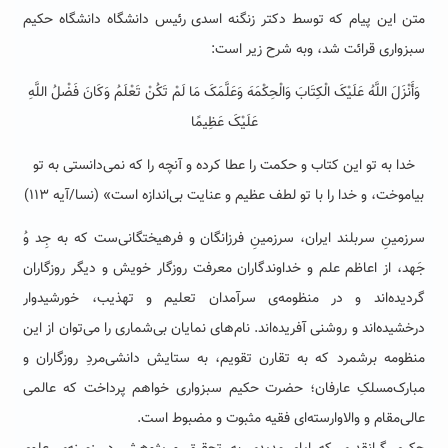
متن این پیام که توسط دکتر زنگنه اسدی رئیس دانشگاه دانشگاه حکیم
سبزواری قرائت شد، وبه شرح زیر است:
وَأَنْزَلَ اللَّهُ عَلَیْکَ الْکِتَابَ وَالْحِکْمَهَ وَعَلَّمَکَ مَا لَمْ تَکُنْ تَعْلَمُ وَکَانَ فَضْلُ اللَّهِ
عَلَیْکَ عَظِیمًا
خدا به تو این کتاب و حکمت را عطا کرده و آنچه را که نمی‌دانستی به تو
بیاموخت، و خدا را با تو لطف عظیم و عنایت بی‌اندازه است» (نسا/آیه ۱۱۳)
سرزمینِ سربلند ایران، سرزمینِ فرزانگان و فرهیختگانی‌ست که به جِد وُ
جَهد، از اعاظم علم و خداوندگاران معرفت روزگار خویش و دیگر روزگاران
گردیده‌اند و در منظومه‌ی سرآمدان تعلیم و تهذیب، خورشیدوار
درخشیده‌اند و روشنی آفریده‌اند. نام‌های نمایان بی‌شماری را می‌توان از این
منظومه برشمرد که به تقارن تقویم، به ستایش دانشی‌مردِ روزگاران و
مبارک‌مسلک‌ِ عارفان؛ حضرت حکیم سبزواری خواهم پرداخت که عالمی
عالی‌مقام و والاوارسته‌ای فقیه مثبوت و مضبوط است.