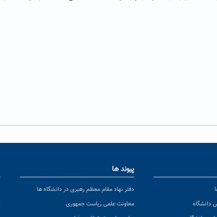
پیوند ها
ا
ن
دفتر نهاد مقام معظم رهبری در دانشگاه ها
پ
س دانشگاه
معاونت علمی ریاست جمهوری