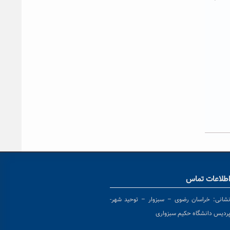
طلاعات تماس
شانی:
خراسان رضوی – سبزوار – توحید شهر-
ردیس دانشگاه حکیم سبزواری