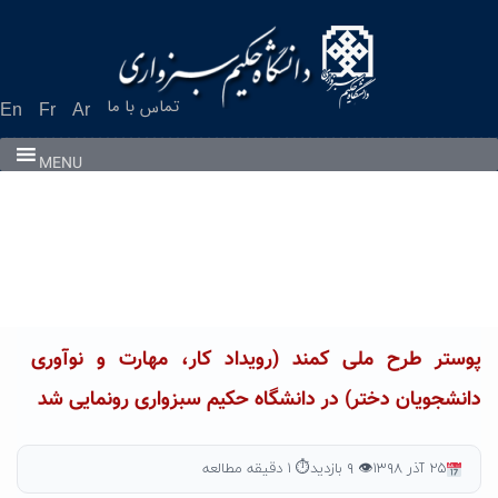
Ski
t
conten
تماس با ما
En
Fr
Ar
MENU
پوستر طرح ملی کمند (رویداد کار، مهارت و نوآوری
دانشجویان دختر) در دانشگاه حکیم سبزواری رونمایی شد
۲۵ آذر ۱۳۹۸
👁 ۹ بازدید
⏱ ۱ دقیقه مطالعه