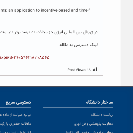
ms; an application to incentive-based and time-
در ژورنال بین المللی انرژی جز مجلات ده درصد برتر دنیا من
لینک دسترسی به مقاله:
abs/pii/S0360544218308545
Post Views:
۱۸
ساختار دانشگاه
دسترسی سریع
ریاست دانشگاه
بیانیه صیانت از داده ها
معاونت پژوهشی و فن آوری
ملاقات حضوری با رئی
معاونت آموزشی و تحصیلات تکمیلی
ارتباط با ریاست و مسئ