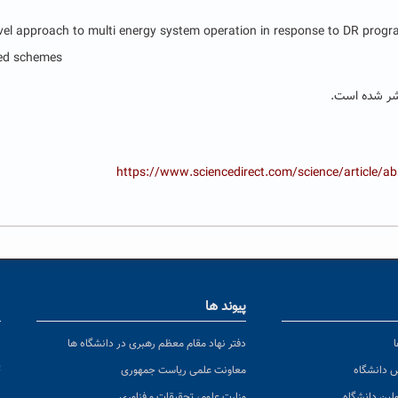
vel approach to multi energy system operation in response to DR progra
ed schemes”
تشر شده است.
https://www.sciencedirect.com/science/article/
پیوند ها
ا
ن
دفتر نهاد مقام معظم رهبری در دانشگاه ها
پ
س دانشگاه
معاونت علمی ریاست جمهوری
ولین دانشگاه
وزارت علوم، تحقیقات و فناوری