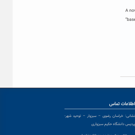
“A no
bas
طلاعات تماس
شانی:
خراسان رضوی – سبزوار – توحید شهر-
ردیس دانشگاه حکیم سبزواری