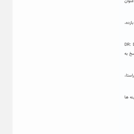
عنوان
ازده،
گرفته است، بحث برنامه های پاسخگویی بار (DR: Demand
سخ به
استا،
نه ها