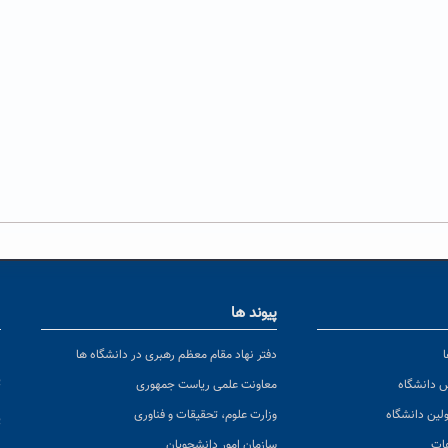
پیوند ها
ا
ن
دفتر نهاد مقام معظم رهبری در دانشگاه ها
پ
س دانشگاه
معاونت علمی ریاست جمهوری
ولین دانشگاه
وزارت علوم، تحقیقات و فناوری
پ
عات
سازمان امور دانشجویان