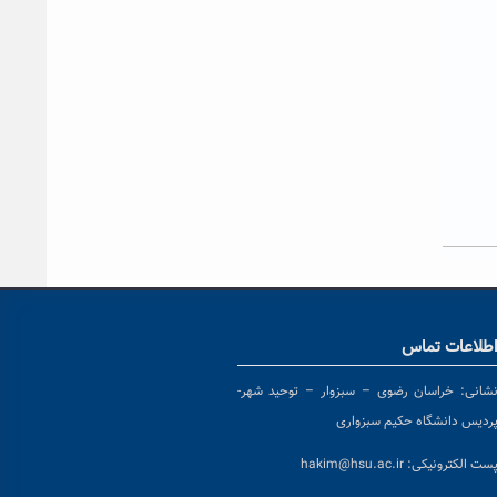
طلاعات تماس
شانی:
خراسان رضوی – سبزوار – توحید شهر-
ردیس دانشگاه حکیم سبزواری
ست الکترونیکی:
hakim@hsu.ac.ir