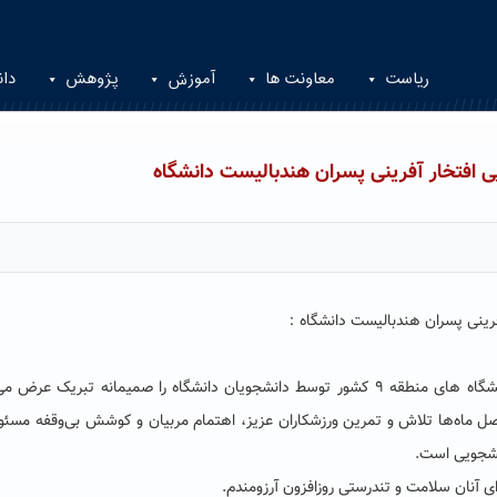
ریاست
معاونت ها
آموزش
پژوهش
دان
 افتخار آفرینی پسران هندبالیست دانشگاه
فرینی پسران هندبالیست دانشگاه：
کسب عنوان قهرمانی مسابقات هندبال پسران دانشجوی دانشگاه های منطقه ۹ کشور توسط دانشجویان دانشگاه را صمیمانه تبریک ع
صل ماه‌ها تلاش و تمرین ورزشکاران عزیز، اهتمام مربیان و کوشش بی‌وقفه مسئو
نشجویی است.
ای آنان سلامت و تندرستی روزافزون آرزومندم.