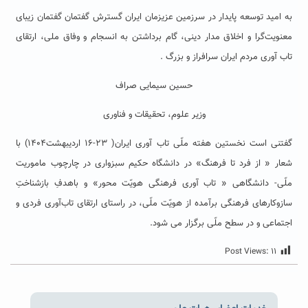
به امید توسعه پایدار در سرزمین عزیزمان ایران گسترش گفتمان گفتمان زیبای
معنویت‌گرا و اخلاق مدار دینی، گام برداشتن به انسجام و وفاق ملی، ارتقای
تاب آوری مردم ایران سرافراز و بزرگ .
حسین سیمایی صراف
وزیر علوم، تحقیقات و فناوری
گفتنی است نخستین هفته ملّی تاب آوری ایران( ۲۳-۱۶ اردیبهشت۱۴۰۴) با
شعار « از فرد تا فرهنگ» در دانشگاه حکیم سبزواری در چارچوب ماموریت
ملّی- دانشگاهی « تاب­ آوری فرهنگی هویّت محور» و باهدفِ بازشناختِ
سازوکارهای فرهنگی‌ برآمده از هویّت ملّی، در راستای ارتقای تاب‌آوری فردی و
اجتماعی و در سطح ملّی برگزار می شود.
Post Views:
۱۱