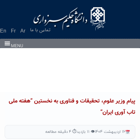
Ski
t
conten
تماس با ما
En
Fr
Ar
MENU
پیام وزیر علوم، تحقیقات و فناوری به نخستین “هفته ملی
تاب آوری ایران”
۱۶ اردیبهشت ۱۴۰۴
👁 ۱۱ بازدید
⏱ ۴ دقیقه مطالعه