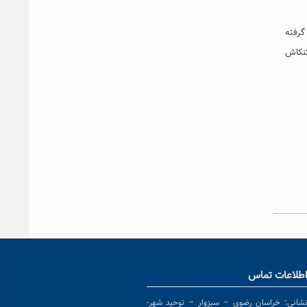
گرفته
کنکاش
طلاعات تماس
شانی:
خراسان رضوی – سبزوار – توحید شهر-