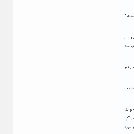
ست، یادآور شد: مجله ”
وی می
 در سال ۲۰۱۲ در همین مجله چاپ شد
 بطور
الیکه
و لذا
 آنها
 مورد