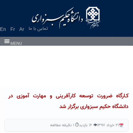
Ski
t
conten
تماس با ما
En
Fr
Ar
MENU
کـارگاه ضرورت توسعه کارآفرینی و مهارت آموزی در
دانشگاه حکیم سبزواری برگزار شد
۲۱ خرداد ۱۳۹۷
👁 ۱۶ بازدید
⏱ ۱ دقیقه مطالعه