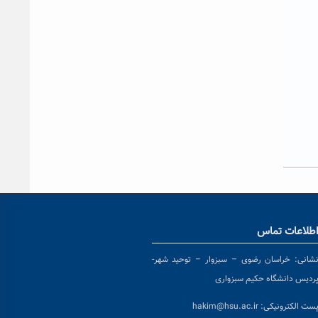
طلاعات تماس
شانی:
خراسان رضوی – سبزوار – توحید شهر-
ردیس دانشگاه حکیم سبزواری
ست الکترونیکی:
hakim@hsu.ac.ir