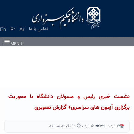
Ski
t
conten
تماس با ما
En
Fr
Ar
MENU
نشست خبری رئیس و مسولان دانشگاه با محوریت
برگزاری آزمون های سراسری+ گزارش تصویری
۱۵ مرداد ۱۳۹۹
👁 ۱۶ بازدید
⏱ ۱۲ دقیقه مطالعه