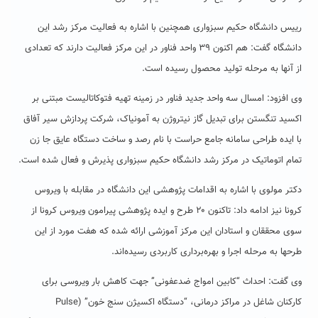
رییس دانشگاه حکیم سبزواری همچنین با اشاره به فعالیت مرکز رشد این
دانشگاه گفت: هم اکنون ۳۹ واحد فناور در این مرکز فعالیت دارند که تعدادی
از آنها به مرحله تولید محصول رسیده است.
وی افزود: امسال سه واحد جدید فناور در زمینه تهیه فتوکاتالیست مبتنی بر
اکسید تنگستن برای تبدیل گاز نیتروژن به آمونیاک، شرکت پردازش سیر آفاق
با ایده طراحی سامانه جامع حراست با نام رصد و ساخت دستگاه عایق جا زن
تمام اتوماتیک در مرکز رشد دانشگاه حکیم سبزواری پذیرش و فعال شده است.
دکتر مولوی با اشاره به اقدامات پژوهشی این دانشگاه در مقابله با ویروس
کرونا نیز ادامه داد: تاکنون ۲۰ طرح و ایده پژوهشی پیرامون ویروس کرونا از
سوی محققان و استادان این مرکز آموزشی ارائه شده که هفت مورد از این
طرحها به مرحله اجرا و بهره‌برداری کاربردی رسیده‌اند.
وی گفت: احداث “کابین امواج ضدعفونی” جهت کاهش بار ویروسی برای
کارکنان شاغل در مراکز درمانی، “دستگاه اکسیژن سنج خون” (Pulse