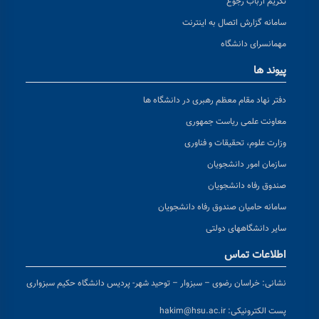
تکریم ارباب رجوع
سامانه گزارش اتصال به اینترنت
مهمانسرای دانشگاه
پیوند ها
دفتر نهاد مقام معظم رهبری در دانشگاه ها
معاونت علمی ریاست جمهوری
وزارت علوم، تحقیقات و فناوری
سازمان امور دانشجویان
صندوق رفاه دانشجویان
سامانه حامیان صندوق رفاه دانشجویان
سایر دانشگاههای دولتی
اطلاعات تماس
نشانی:
خراسان رضوی – سبزوار – توحید شهر- پردیس دانشگاه حکیم سبزواری
پست الکترونیکی:
hakim@hsu.ac.ir