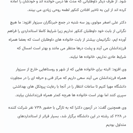
شود. از طرف دیگر داوطلبانی که مدت ها درس خوانده اند و خودشان را آماده
کرده اند از این به تاخیر افتادن کنکور لطمه روحی زیادی می بینند.
دکتر علی اصغر مولوی روز سه شنبه در جمع خبرنگاران سبزوار افزود: ما هیچ
نگرانی از بابت خود داوطلبان کنکور نداریم زیرا شرایط کاملا استانداردی را فراهم
آورده ایم، نگرانیمان بیشتر از بابت خانواده های داوطلبان است که بعضا همراه
فرزندانشان می آیند و پشت درها منتظر می مانند و بهتر است امسال که
شرایط عادی نداریم، خانواده ها نیایند.
وی افزود: البته برای خانواده هایی که از شهر و روستاهایی خارج از سبزوار
همراه فرزندانشان می آیند سعی داریم که مرکز فنی و حرفه ای را در مجاورت
دانشگاه مهیا کنیم تا ساعات انتظار را در آنجا با رعایت پروتکل های بهداشتی
سپری کنند اما بهتر است خانواده ها هرچه کمتر همراه فرزندانشان بیایند.
وی همچنین گفت: در آزمون دکترا که به تازگی با حضور ۷۳۸ نفر شرکت کننده
در ۲۲۸ کد رشته در این دانشگاه برگزار شد، بسیار فراتر از استانداردهای
متداول بودیم