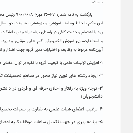
با سلام
بازگشت به نام
این حکم با حفظ وظایف آموزشی و
پژوهشی
، به مدت دو سا
رود با اهتمام و جدیت کافی در راستای برنامه راهبردی دانشگاه مصوب ۱۳۹۴ نسبت به برنامه ریزی، توسعه و پیشبرد ا
و استانداردسازی آموزش الکترونیکی
گام هایی مؤثری بردارید. 
آیین‌نامه مربوط به وظایف و اختیارات مدیر گروه جهت اطلاع و اق
۱- افزایش تولیدات علمی با کیفیت گروه با تکیه بر توان اعضای هیات علمی و دانشجویان؛
۲- ایجاد رشته های نوین نیاز محور در مقاطع تحصیلات تکمیلی با همکاری سایر گروه ها در دانشگاه؛
۳- توجه ویژه به رفتار و اخلاق حرفه ای و فردی در دانش
دانشجویان؛
۴- ترغیب اعضای هیات علمی به نظارت بر سنوات تحصیلی دانشجویان، به منظور منطقی نمودن سنوات مقاطع مختلف؛
۵- برنامه ریزی در جهت تکمیل ساعات موظف کلیه اعضای هیات علمی و توزیع ساعات در طول هفته؛