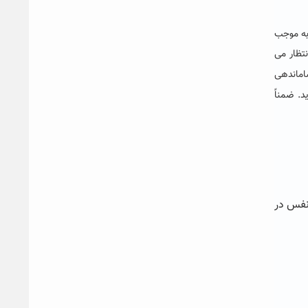
رم، به موجب
تظار می
اماندهی
. ضمناً
 نفس در