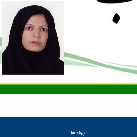
پیوند ها
ا