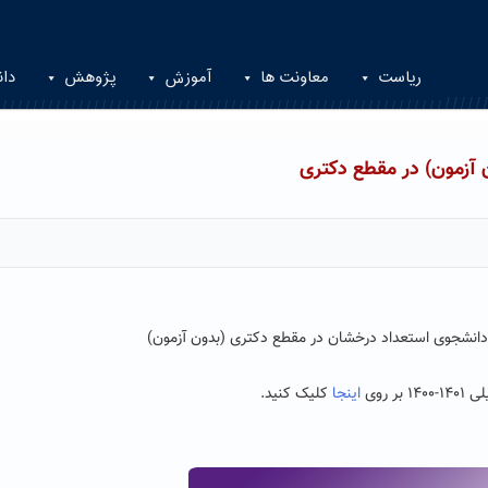
ریاست
معاونت ها
آموزش
پژوهش
دان
 آزمون) در مقطع دکتری
انشجوی استعداد درخشان در مقطع دکتری (بدون آزمون)
 بر روی
اینجا
کلیک کنید.