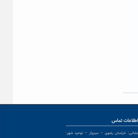
طلاعات تماس
شانی:
خراسان رضوی – سبزوار – توحید شهر-