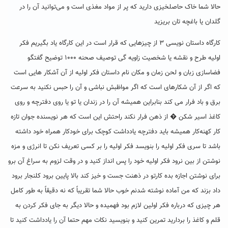
حالا شما خاک حاصلخیزی دارید که پر از مواد مغذی است و می‌توانید آن را در
گلدان یا باغچه تان بریزید
کارگاه داستان نویسی ۳ از چیزهایی که قرار است در این کارگاه یاد بگیریم فکر
اولیه طرح و نقشه یا شخصیت زاویه گی توصیف صحنه ۱۰۰۰ توضیح گفتگو
فضاسازی زبان و لحن زمان و مکان نام داستان فکر اولیه از آن آشکار هایی است
که اگر از آن شکارهای است که اگر مواظبش نباشی و آن را حبس نکنید به سرعت
برق و باد فرار می کند بنابراین همیشه آن را در زندان یا تو یا روی دفترچه و روی
کاغذ اسیر شکن � از ذهن فرار نکند راحتش این است که هر نویسنده جوان تازه
کار کهنه‌کار همیشه باید دفترچه یادداشت کوچک برای خودکار همراه خود داشته
باشد تا سری فکر اولیه را بنویسد فکر اولیه را بر کسی تعریف نکن تا انرژی و مزه
نوشتن از بین نرود فکر اولیه خود را پس انداز کنید و در وقت لزوم به سراغ آن برو
برای نوشتن اجازه بده کارتو در ذهنت جست و خیز کند بالا پایین برود کلنجار برود
داد بزند که من آماده نوشته شدنم خوب حالا شما تقریباً که نه دقیقاً به طور کامل
هر چیزی که درباره فکر اولین لازم بود فهمیده و حالا دیگر به جای فکر کردن به
قلم و کاغذ را بردارید تمرین کنید و بنویسید نکات مهم حتما آن را یادداشت کنید تا