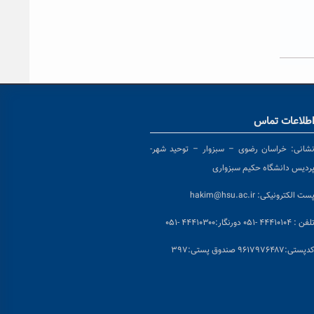
طلاعات تماس
شانی:
خراسان رضوی – سبزوار – توحید شهر-
ردیس دانشگاه حکیم سبزواری
ست الکترونیکی:
hakim@hsu.ac.ir
لفن : ۴۴۴۱۰۱۰۴ -۰۵۱
دورنگار:۴۴۴۱۰۳۰۰ -۰۵۱
د
پستی:۹۶۱۷۹۷۶۴۸۷ صندوق پستی:۳۹۷