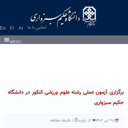
Ski
t
conten
تماس با ما
En
Fr
Ar
MENU
برگزاری آزمون عملی رشته علوم ورزشی کنکور در دانشگاه
حکیم سبزواری
۲۸ تیر ۱۴۰۲
👁 ۱۸ بازدید
⏱ ۱ دقیقه مطالعه