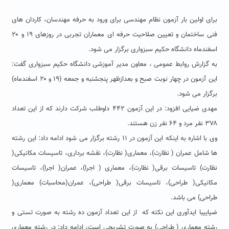
برای اولین بار آزمون نظام مهندسی برای ورود به حرفه مهندسان، کاردان های
فنی ساختمان و تعیین صلاحیت حرفه ای معماران تجربی در روزهای ۱۹ و ۲۰
اسفندماه دانشگاه حکیم سبزواری برگزار می شود.
به گزارش روابط عمومی ، معاون مدیر آموزشی دانشگاه حکیم سبزواری گفت:
این آزمون در چهار نوبت صبح و بعدازظهر پنجشنبه و جمعه (۱۹ و ۲۰ اسفندماه)
برگزار می شود.
مهدی ضیایی افزود: در این آزمون ۴۴۲ داوطلب شرکت دارند که از این تعداد
۳۷۸ نفر مرد و ۶۴ نفر زن هستند.
وی با اشاره به اینکه این آزمون در ۱۱ رشته برگزار می شود ادامه داد: این رشته
ها شامل عمران ( نظارت)، معماری( نظارت)، نقشه برداری، تاسیسات مکانیکی(
نظارت) تاسیسات برقی( نظارت)، معماری ( اجرا)، عمران( اجرا)، تاسیسات
مکانیکی( طراحی)، تاسیسات برقی( طراحی)، عمران(محاسبات) معماری(
طراحی) می باشد.
ضیاییبا ایدآوری این نکته که از این تعداد آزمون ده رشته به صورت تستی و
رشته معماری ( طراحی) به صورت تشریحی است، ادامه داد: در رشته معماری