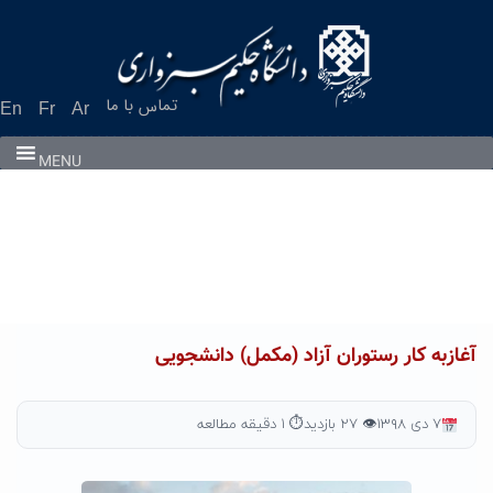
Ski
t
conten
تماس با ما
En
Fr
Ar
MENU
آغازبه کار رستوران آزاد (مکمل) دانشجویی
۷ دی ۱۳۹۸
👁 ۲۷ بازدید
⏱ ۱ دقیقه مطالعه