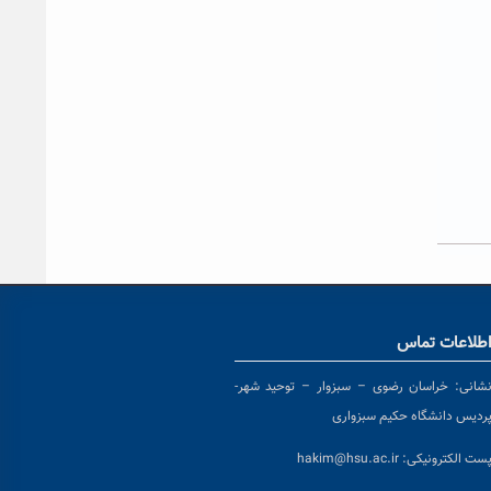
طلاعات تماس
شانی:
خراسان رضوی – سبزوار – توحید شهر-
ردیس دانشگاه حکیم سبزواری
ست الکترونیکی:
hakim@hsu.ac.ir